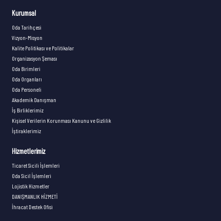
Kurumsal
Oda Tarihçesi
Vizyon-Misyon
Kalite Politikası ve Politikalar
Organizasyon Şeması
Oda Birimleri
Oda Organları
Oda Personeli
Akademik Danışman
İş Birliklerimiz
Kişisel Verilerin Korunması Kanunu ve Gizlilik
İştiraklerimiz
Hizmetlerimiz
Ticaret Sicili İşlemleri
Oda Sicil İşlemleri
Lojistik Hizmetler
DANIŞMANLIK HİZMETİ
İhracat Destek Ofisi