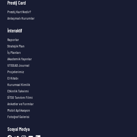
Prestij Card
Prestij Kart Nedir?
Anlaşmalı Kurumlar
İnteraktif
Raporlar
Stratejik Plan
İş Planları
Akademik Yayınlar
UTISGAD Journal
Projelerimiz
El Kitabı
Kurumsal Kimlik
Etkinlik Takvimi
SİTSO Tanıtım Filmi
Anketler ve Formlar
Mobil Aplikasyon
Fotoğraf Galerisi
Sosyal Medya