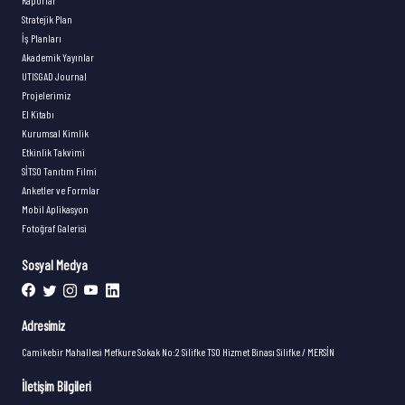
Raporlar
Stratejik Plan
İş Planları
Akademik Yayınlar
UTISGAD Journal
Projelerimiz
El Kitabı
Kurumsal Kimlik
Etkinlik Takvimi
SİTSO Tanıtım Filmi
Anketler ve Formlar
Mobil Aplikasyon
Fotoğraf Galerisi
Sosyal Medya
Adresimiz
Camikebir Mahallesi Mefkure Sokak No:2 Silifke TSO Hizmet Binası Silifke / MERSİN
İletişim Bilgileri