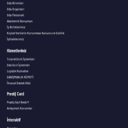
Oda Birimleri
Oda Organları
Oda Personeli
Akademik Danışman
İş Birliklerimiz
Kişisel Verilerin Korunması Kanunu ve Gizlilik
İştiraklerimiz
Hizmetlerimiz
Ticaret Sicili İşlemleri
Oda Sicil İşlemleri
Lojistik Hizmetler
DANIŞMANLIK HİZMETİ
İhracat Destek Ofisi
Prestij Card
Prestij Kart Nedir?
Anlaşmalı Kurumlar
İnteraktif