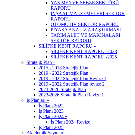
YAŞ MEYVE SEBZE SEKTÖRÜ
RAPORU
İNŞAAT MALZEMELERİ SEKTÖR
RAPORU
OTOMOTİV SEKTÖR RAPORU
PİYASA ANALİZ ARAŞTIRMASI
TARIM ALET VE MAKİNALARI
SEKTÖR RAPORU
SİLİFKE KENT RAPORU »
SİLİFKE KENT RAPORU -2023
SİLİFKE KENT RAPORU -2025
Stratejik Plan »
2015 - 2018 Stratejik Plan
2019 - 2022 Stratejik Plan
2019 - 2022 Stratejik Plan Revize 1
2019 - 2022 Stratejik Plan revize 2
2023-2026 Stratejik Plan
2023-2026 Stratejik Plan Revize 1
İş Planları »
İş Planı 2022
İş Planı 2023
İş Planı 2024 »
İş Planı 2024 Revize
İş Planı 2025
Akademik Yayınlar »