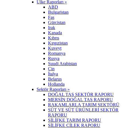
Ülke Raporları »
ABD
Bulgaristan
Fas
Gürcistan
Irak
Kanada
Kıbrıs
Kırgızistan
Kuveyt
Romanya
Rusya
Suudi Arabistan
Çin
İtalya
Belarus
Hollanda
Sektör Raporları »
DOĞAL TAŞ SEKTÖR RAPORU
MERSİN DOĞAL TAŞ RAPORU
RAKAMLARLA TARIM SEKTÖRÜ
SÜT VE SÜT ÜRÜNLERİ SEKTÖR
RAPORU
SİLİFKE TARIM RAPORU
SİLİFKE ÇİLEK RAPORU