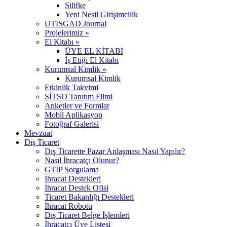
Silifke
Yeni Nesil Girişimcilik
UTISGAD Journal
Projelerimiz »
El Kitabı »
ÜYE EL KİTABI
İş Etiği El Kitabı
Kurumsal Kimlik »
Kurumsal Kimlik
Etkinlik Takvimi
SİTSO Tanıtım Filmi
Anketler ve Formlar
Mobil Aplikasyon
Fotoğraf Galerisi
Mevzuat
Dış Ticaret
Dış Ticarette Pazar Anlaşması Nasıl Yapılır?
Nasıl İhracatçı Olunur?
GTİP Sorgulama
İhracat Destekleri
İhracat Destek Ofisi
Ticaret Bakanlığı Destekleri
İhracat Robotu
Dış Ticaret Belge İşlemleri
İhracatçı Üye Listesi