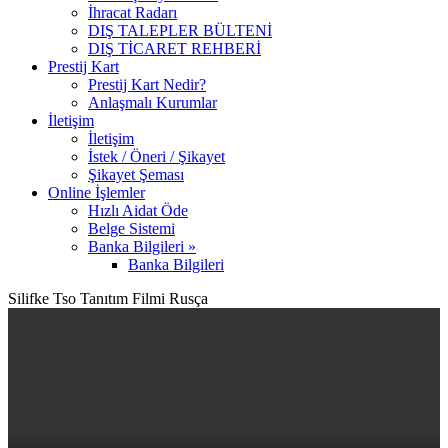
İhracat Radarı
DIŞ TALEPLER BÜLTENİ
DIŞ TİCARET REHBERİ
Prestij Kart
Prestij Kart Nedir?
Anlaşmalı Kurumlar
İletişim
İletişim
İstek / Öneri / Şikayet
Şikayet Şeması
Online İşlemler
Hızlı Aidat Öde
Belge Sistemi
Banka Bilgileri »
Banka Bilgileri
Silifke Tso Tanıtım Filmi Rusça