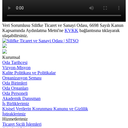
Veri Sorumlusu Silifke Ticaret ve Sanayi Odası, 6698 Sayılı Kanun
Kapsamında Aydınlatma Metni'ne
KVKK
bağlantısına tıklayarak
ulaşabilirsiniz.
Kurumsal
Oda Tarihçesi
Vizyon-Misyon
Kalite Politikası ve Politikalar
Organizasyon Şeması
Oda Birimleri
Oda Organları
Oda Personeli
Akademik Danışman
İş Birliklerimiz
Kişisel Verilerin Korunması Kanunu ve Gizlilik
İştiraklerimiz
Hizmetlerimiz
Ticaret Sicili İşlemleri