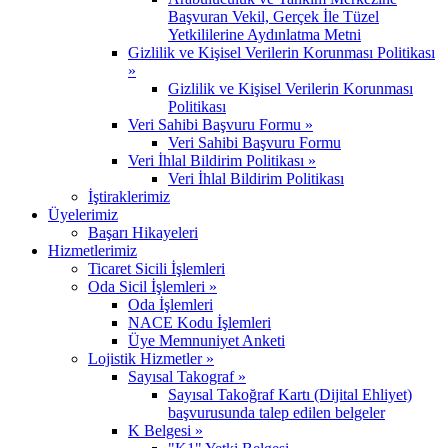
Başvuran Vekil, Gerçek İle Tüzel
Yetkililerine Aydınlatma Metni
Gizlilik ve Kişisel Verilerin Korunması Politikası
»
Gizlilik ve Kişisel Verilerin Korunması
Politikası
Veri Sahibi Başvuru Formu »
Veri Sahibi Başvuru Formu
Veri İhlal Bildirim Politikası »
Veri İhlal Bildirim Politikası
İştiraklerimiz
Üyelerimiz
Başarı Hikayeleri
Hizmetlerimiz
Ticaret Sicili İşlemleri
Oda Sicil İşlemleri »
Oda İşlemleri
NACE Kodu İşlemleri
Üye Memnuniyet Anketi
Lojistik Hizmetler »
Sayısal Takograf »
Sayısal Takoğraf Kartı (Dijital Ehliyet)
başvurusunda talep edilen belgeler
K Belgesi »