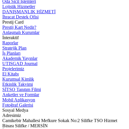
Oda Sicil İşlemleri
Lojistik Hizmetler
DANIŞMANLIK HİZMETİ
İhracat Destek Ofisi
Prestij Card
Prestij Kart Nedir?
Anlaşmalı Kurumlar
İnteraktif
Raporlar
Stratejik Plan
İş Planları
Akademik Yayınlar
UTISGAD Journal
Projelerimiz
El Kitabı
Kurumsal Kimlik
Etkinlik Takvimi
SİTSO Tanıtım Filmi
Anketler ve Formlar
Mobil Aplikasyon
Fotoğraf Galerisi
Sosyal Medya
Adresimiz
Camikebir Mahallesi Mefkure Sokak No:2 Silifke TSO Hizmet
Binası Silifke / MERSİN