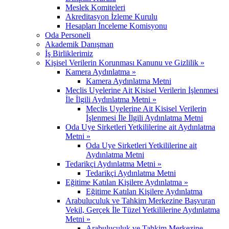
Meslek Komiteleri
Akreditasyon İzleme Kurulu
Hesapları İnceleme Komisyonu
Oda Personeli
Akademik Danışman
İş Birliklerimiz
Kişisel Verilerin Korunması Kanunu ve Gizlilik »
Kamera Aydınlatma »
Kamera Aydınlatma Metni
Meclis Uyelerine Ait Kisisel Verilerin İşlenmesi
İle İlgili Aydınlatma Metni »
Meclis Uyelerine Ait Kisisel Verilerin
İşlenmesi İle İlgili Aydınlatma Metni
Oda Uye Sirketleri Yetkililerine ait Aydınlatma
Metni »
Oda Uye Sirketleri Yetkililerine ait
Aydınlatma Metni
Tedarikçi Aydınlatma Metni »
Tedarikçi Aydınlatma Metni
Eğitime Katılan Kişilere Aydınlatma »
Eğitime Katılan Kişilere Aydınlatma
Arabuluculuk ve Tahkim Merkezine Başvuran
Vekil, Gerçek İle Tüzel Yetkililerine Aydınlatma
Metni »
Arabuluculuk ve Tahkim Merkezine