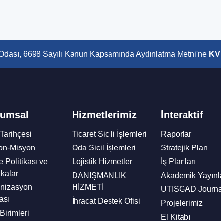
i Odası, 6698 Sayılı Kanun Kapsamında Aydınlatma Metni'ne
KV
rumsal
Hizmetlerimiz
İnteraktif
Tarihçesi
Ticaret Sicili İşlemleri
Raporlar
on-Misyon
Oda Sicil İşlemleri
Stratejik Plan
e Politikası ve
Lojistik Hizmetler
İş Planları
ikalar
DANIŞMANLIK
Akademik Yayınl
nizasyon
HİZMETİ
UTISGAD Journa
ası
İhracat Destek Ofisi
Projelerimiz
Birimleri
El Kitabı