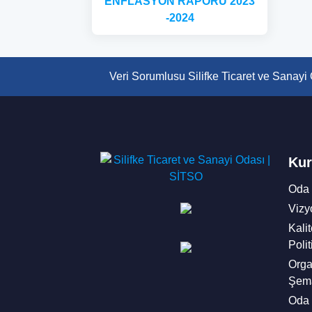
ENFLASYON RAPORU 2023
-2024
Veri Sorumlusu Silifke Ticaret ve Sanay
Ku
Oda 
Vizy
Kalit
Polit
Orga
Şem
Oda 