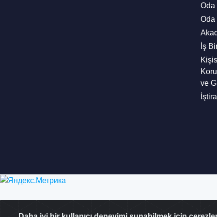
Oda 
Oda 
Aka
İş Bi
Kişis
Kor
ve Gi
İştir
Daha iyi bir kullanıcı deneyimi sunabilmek için çerezler