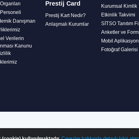
Prestij Card
Organları
Kurumsal Kimlik
Personeli
Etkinlik Takvimi
Prestij Kart Nedir?
demik Danışman
SİTSO Tanıtım Fi
Anlaşmalı Kurumlar
rliklerimiz
Anketler ve Form
el Verilerin
Mobil Aplikasyon
unması Kanunu
Fotoğraf Galerisi
zlilik
aklerimiz
 (cookie) kullanılmaktadır.
Çerezler hakkında detaylı bilgi almak