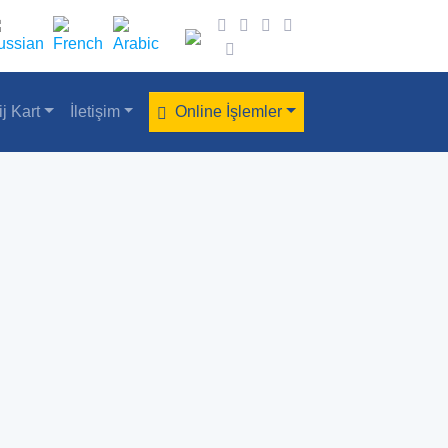
ij Kart
İletişim
Online İşlemler