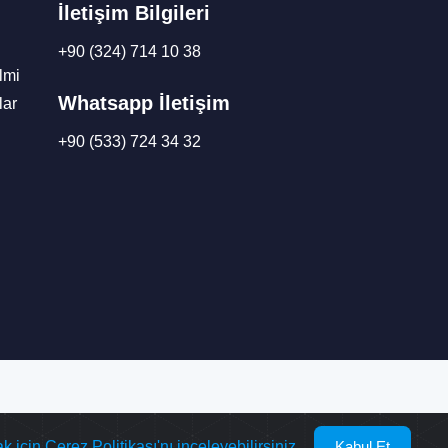
İletişim Bilgileri
+90 (324) 714 10 38
lmi
Whatsapp İletişim
lar
+90 (533) 724 34 32
 için Çerez Politikası'nı inceleyebilirsiniz.
Kabul Et