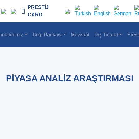
PRESTİJ
CARD
zmetlerimiz
Bilgi Bankası
Mevzuat
Dış Ticaret
Prest
PİYASA ANALİZ ARAŞTIRMASI