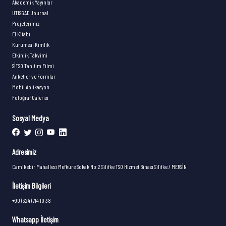
Akademik Yayınlar
UTISGAD Journal
Projelerimiz
El Kitabı
Kurumsal Kimlik
Etkinlik Takvimi
SİTSO Tanıtım Filmi
Anketler ve Formlar
Mobil Aplikasyon
Fotoğraf Galerisi
Sosyal Medya
Adresimiz
Camikebir Mahallesi Mefkure Sokak No:2 Silifke TSO Hizmet Binası Silifke / MERSİN
İletişim Bilgileri
+90 (324) 714 10 38
Whatsapp İletişim