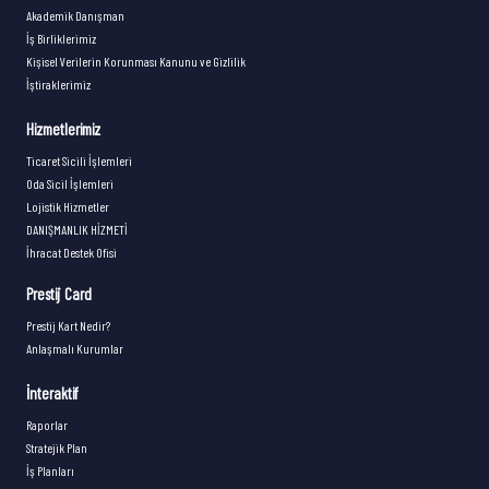
Akademik Danışman
İş Birliklerimiz
Kişisel Verilerin Korunması Kanunu ve Gizlilik
İştiraklerimiz
Hizmetlerimiz
Ticaret Sicili İşlemleri
Oda Sicil İşlemleri
Lojistik Hizmetler
DANIŞMANLIK HİZMETİ
İhracat Destek Ofisi
Prestij Card
Prestij Kart Nedir?
Anlaşmalı Kurumlar
İnteraktif
Raporlar
Stratejik Plan
İş Planları