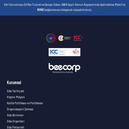
Veri Sorumlusu Silifke Ticaret ve Sanayi Odası, 6698 Sayılı Kanun Kapsamında Aydınlatma Metni'ne
KVKK
bağlantısına tıklayarak ulaşabilirsiniz.
Kurumsal
Oda Tarihçesi
Vizyon-Misyon
Kalite Politikası ve Politikalar
Organizasyon Şeması
Oda Birimleri
Oda Organları
Oda Personeli