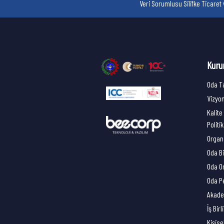
Veri Sorumlusu Silifke Ticare
Kuru
Oda T
Vizyo
Kalite
Politi
Organ
Oda Bi
Oda O
Oda P
Akade
İş Birl
Kişise