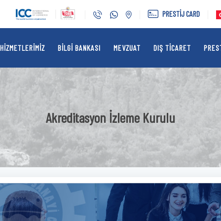
PRESTİJ CARD
HIZMETLERIMIZ
BILGI BANKASI
MEVZUAT
DIŞ TICARET
PRES
Akreditasyon İzleme Kurulu