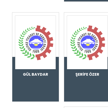
GÜL BAYDAR
ŞERİFE ÖZER