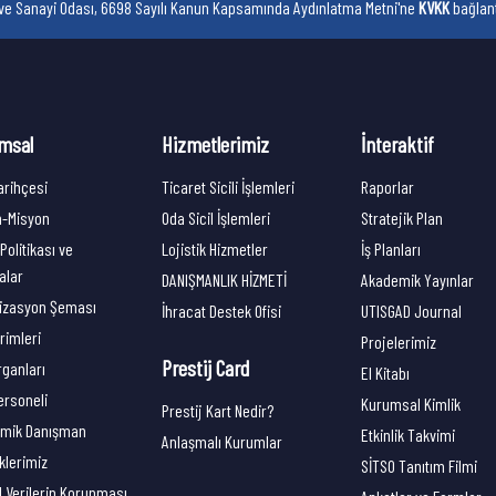
t ve Sanayi Odası, 6698 Sayılı Kanun Kapsamında Aydınlatma Metni'ne
KVKK
bağlantı
msal
Hizmetlerimiz
İnteraktif
arihçesi
Ticaret Sicili İşlemleri
Raporlar
n-Misyon
Oda Sicil İşlemleri
Stratejik Plan
 Politikası ve
Lojistik Hizmetler
İş Planları
kalar
DANIŞMANLIK HİZMETİ
Akademik Yayınlar
izasyon Şeması
İhracat Destek Ofisi
UTISGAD Journal
rimleri
Projelerimiz
Prestij Card
rganları
El Kitabı
ersoneli
Kurumsal Kimlik
Prestij Kart Nedir?
mik Danışman
Etkinlik Takvimi
Anlaşmalı Kurumlar
iklerimiz
SİTSO Tanıtım Filmi
l Verilerin Korunması